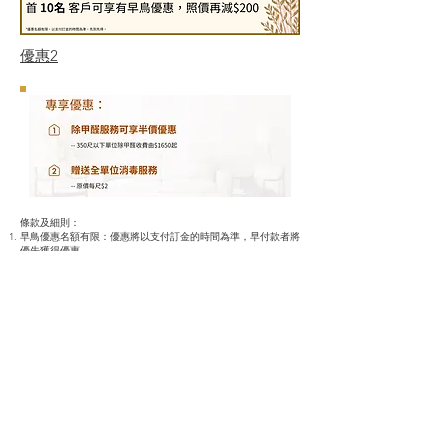
優惠2
條款及細則：
早鳥優惠名額有限：優惠將以支付訂金的時間為準，早付款者將
優先獲得優惠。
參與早鳥優惠的顧客需支付訂金以確認訂單，訂金金額將在最終
結算時扣除。
訂金只能用在同一單位並不得轉讓，若顧客因任何原因需取消預
約，將不予退款。
本次優惠活動的有效期限為特定日期，逾期將不再接受訂單或支
付。
如有任何
爭議，KOZY HK Limited保留最終決定權。
KOZY HK LIMITED
Phone :
67327234
E-mail :
info@kozyhk.com
Room 145,2/F, 458-468 Hennessy Rd, Causeway Bay