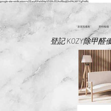
google-site-verification=v2Earyf0FehfIHpS5SfhJ52AnRbqfjGnPALWYYgPmRc
**新屋苑優惠**
即時報價
登記 KOZY除甲醛