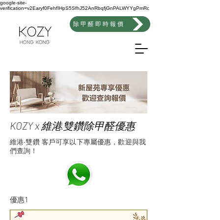
google-site-
verification=v2Earyf0FehfIHpS5SfhJ52AnRbqfjGnPALWYYgPmRc
除甲醛即時報價
KOZY x 維港·雙鑽除甲醛優惠
維港·雙鑽 客戶可享以下專屬優惠，歡迎與我
們查詢！
優惠1