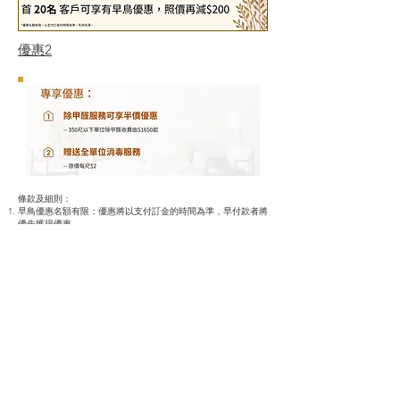
優惠2
條款及細則：
早鳥優惠名額有限：優惠將以支付訂金的時間為準，早付款者將
優先獲得優惠。
參與早鳥優惠的顧客需支付訂金以確認訂單，訂金金額將在最終
結算時扣除。
訂金只能用在同一單位並不得轉讓，若顧客因任何原因需取消預
約，將不予退款。
本次優惠活動的有效期限為特定日期，逾期將不再接受訂單或支
付。
如有任何
爭議，KOZY HK Limited保留最終決定權。
KOZY HK LIMITED
Phone :
67327234
E-mail :
info@kozyhk.com
Room 145,2/F, 458-468 Hennessy Rd, Causeway Bay