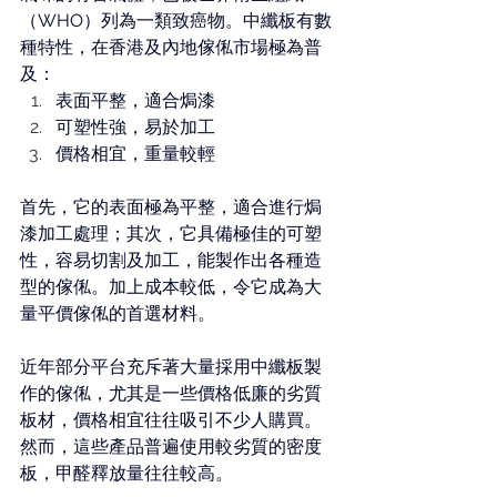
（WHO）列為一類致癌物。中
纖板
有數
種特性，在香港及內地傢俬市場極為普
及：
表面平整，適合焗漆
可塑性強，易於加工
價格相宜，重量較輕
首先，它的表面極為平整，適合進行焗
漆加工處理；其次，它具備極佳的可塑
性，容易切割及加工，能製作出各種造
型的傢俬。加上成本較低，令它成為大
量平價傢俬的首選材料。
近年部分平台充斥著大量採用中
纖板
製
作的傢俬，尤其是一些價格低廉的劣質
板材，價格相宜往往吸引不少人購買。
然而，這些產品普遍使用較劣質的密度
板，甲醛釋放量往往較高。