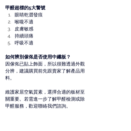
甲醛超標的5大警號
眼睛乾澀發痕
喉嚨不適
皮膚敏感
持續頭痛
呼吸不適
如何辨別傢俬是否使用中
纖板
？
因傢俬已貼上飾面，所以很難透過外觀
分辨，建議購買前先跟賣家了解產品用
料。
維護家居空氣質素，選擇合適的板材至
關重要。若需進一步了解甲醛檢測或除
甲醛服務，歡迎聯絡我們諮詢。
#香港除甲醛公司
#中
纖板
甲醛 
#室內空
氣質素
#健康家居
#甲醛超標
#甲醛處