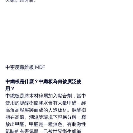
大家詳細分析。
中密度
纖維板 MDF
中
纖板
是什麼？中
纖板
為何被廣泛使
用？
中
纖板
是將木材碎屑加入黏合劑，當中
使用的脲醛樹脂膠水含有大量甲醛，經
高溫高壓壓製而成的人造板材。脲醛樹
脂在高溫、潮濕等環境下容易分解，釋
放出甲醛。甲醛是一種無色、有刺激性
氣味的有害氣體，已被世界衛生組織