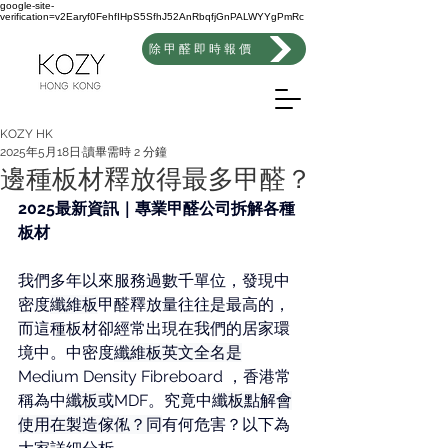
google-site-
verification=v2Earyf0FehfIHpS5SfhJ52AnRbqfjGnPALWYYgPmRc
除甲醛即時報價
KOZY HK
2025年5月18日
讀畢需時 2 分鐘
邊種板材釋放得最多甲醛？
2025最新資訊｜專業甲醛公司拆解各種
板材
我們多年以來服務過數千單位，發現中
密度
纖維板
甲醛釋放量往往是最高的，
而這種板材卻經常出現在我們的居家環
境中。中密度
纖維板英文全名是
Medium Density Fibreboard ，香港常
稱為中
纖板或
MDF。究竟中
纖板點解會
使用在製造傢俬？同
有何危害？以下為